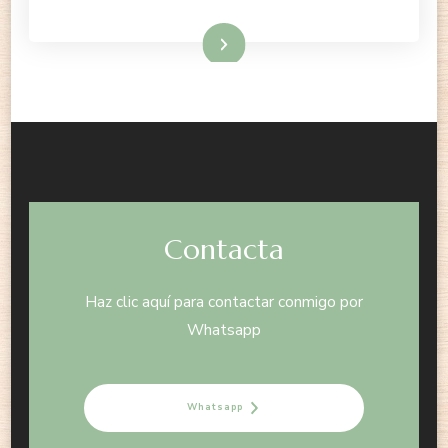
Leer más
Contacta
Haz clic aquí para contactar conmigo por
Whatsapp
Whatsapp